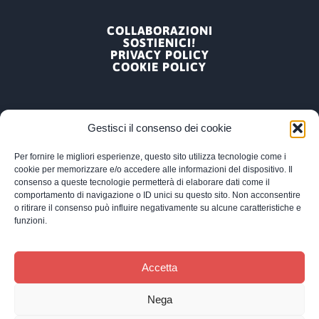
COLLABORAZIONI
SOSTIENICI!
PRIVACY POLICY
COOKIE POLICY
Gestisci il consenso dei cookie
Per fornire le migliori esperienze, questo sito utilizza tecnologie come i
ARPA, ASSOCIAZIONE RICERCA PSICOLOGICA
cookie per memorizzare e/o accedere alle informazioni del dispositivo. Il
APPLICATA
consenso a queste tecnologie permetterà di elaborare dati come il
VIA PODGORA 12A, MILANO – 20122
comportamento di navigazione o ID unici su questo sito. Non acconsentire
TEL/FAX: 02 55191221 |
o ritirare il consenso può influire negativamente su alcune caratteristiche e
SEGRETERIA@ARPAVOLONTARIATO.IT
funzioni.
RUNTS: NUMERO DI REPERTORIO 90852 A PARTIRE
DA 23.12.22 | C.F. 97211480153 | ISCRITTA AL
REGISTRO GENERALE REGIONALE DEL
Accetta
VOLONTARIATO DECRETO N.189 DEL 16 GENNAIO
1998 | REGISTRO REG. DELLE ASSOCIAZIONI DI
SOLIDARIETÀ FAMILIARE AL NR.827 ATTO
Nega
ISCRIZ.3560