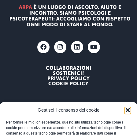
ARPA
È UN LUOGO DI ASCOLTO, AIUTO E
INCONTRO. SIAMO PSICOLOGI E
PSICOTERAPEUTI: ACCOGLIAMO CON RISPETTO
OGNI MODO DI STARE AL MONDO.
COLLABORAZIONI
SOSTIENICI!
PRIVACY POLICY
COOKIE POLICY
Gestisci il consenso dei cookie
Per fornire le migliori esperienze, questo sito utilizza tecnologie come i
ARPA, ASSOCIAZIONE RICERCA PSICOLOGICA
cookie per memorizzare e/o accedere alle informazioni del dispositivo. Il
APPLICATA
consenso a queste tecnologie permetterà di elaborare dati come il