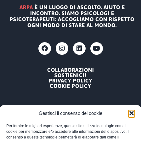
ARPA
È UN LUOGO DI ASCOLTO, AIUTO E
INCONTRO. SIAMO PSICOLOGI E
PSICOTERAPEUTI: ACCOGLIAMO CON RISPETTO
OGNI MODO DI STARE AL MONDO.
COLLABORAZIONI
SOSTIENICI!
PRIVACY POLICY
COOKIE POLICY
Gestisci il consenso dei cookie
Per fornire le migliori esperienze, questo sito utilizza tecnologie come i
ARPA, ASSOCIAZIONE RICERCA PSICOLOGICA
cookie per memorizzare e/o accedere alle informazioni del dispositivo. Il
APPLICATA
consenso a queste tecnologie permetterà di elaborare dati come il