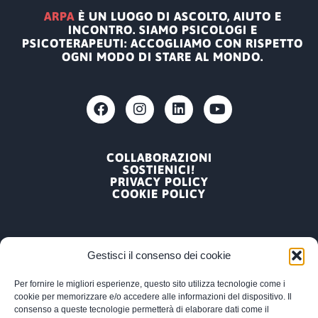
ARPA
È UN LUOGO DI ASCOLTO, AIUTO E
INCONTRO. SIAMO PSICOLOGI E
PSICOTERAPEUTI: ACCOGLIAMO CON RISPETTO
OGNI MODO DI STARE AL MONDO.
COLLABORAZIONI
SOSTIENICI!
PRIVACY POLICY
COOKIE POLICY
Gestisci il consenso dei cookie
Per fornire le migliori esperienze, questo sito utilizza tecnologie come i
ARPA, ASSOCIAZIONE RICERCA PSICOLOGICA
cookie per memorizzare e/o accedere alle informazioni del dispositivo. Il
APPLICATA
consenso a queste tecnologie permetterà di elaborare dati come il