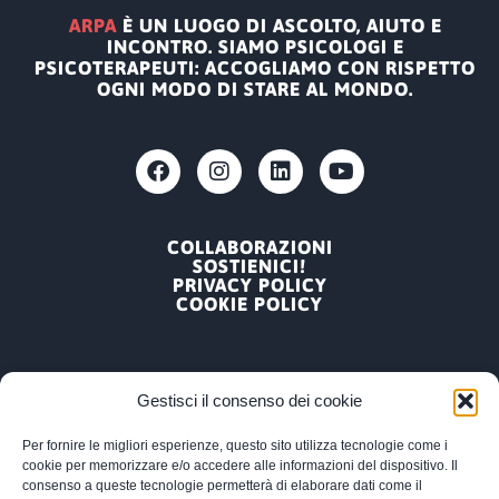
ARPA
È UN LUOGO DI ASCOLTO, AIUTO E
INCONTRO. SIAMO PSICOLOGI E
PSICOTERAPEUTI: ACCOGLIAMO CON RISPETTO
OGNI MODO DI STARE AL MONDO.
COLLABORAZIONI
SOSTIENICI!
PRIVACY POLICY
COOKIE POLICY
Gestisci il consenso dei cookie
Per fornire le migliori esperienze, questo sito utilizza tecnologie come i
ARPA, ASSOCIAZIONE RICERCA PSICOLOGICA
cookie per memorizzare e/o accedere alle informazioni del dispositivo. Il
APPLICATA
consenso a queste tecnologie permetterà di elaborare dati come il