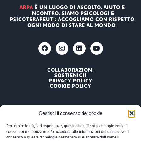
ARPA
È UN LUOGO DI ASCOLTO, AIUTO E
INCONTRO. SIAMO PSICOLOGI E
PSICOTERAPEUTI: ACCOGLIAMO CON RISPETTO
OGNI MODO DI STARE AL MONDO.
COLLABORAZIONI
SOSTIENICI!
PRIVACY POLICY
COOKIE POLICY
Gestisci il consenso dei cookie
Per fornire le migliori esperienze, questo sito utilizza tecnologie come i
ARPA, ASSOCIAZIONE RICERCA PSICOLOGICA
cookie per memorizzare e/o accedere alle informazioni del dispositivo. Il
APPLICATA
consenso a queste tecnologie permetterà di elaborare dati come il