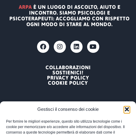
ARPA
È UN LUOGO DI ASCOLTO, AIUTO E
INCONTRO. SIAMO PSICOLOGI E
PSICOTERAPEUTI: ACCOGLIAMO CON RISPETTO
OGNI MODO DI STARE AL MONDO.
COLLABORAZIONI
SOSTIENICI!
PRIVACY POLICY
COOKIE POLICY
Gestisci il consenso dei cookie
Per fornire le migliori esperienze, questo sito utilizza tecnologie come i
ARPA, ASSOCIAZIONE RICERCA PSICOLOGICA
cookie per memorizzare e/o accedere alle informazioni del dispositivo. Il
APPLICATA
consenso a queste tecnologie permetterà di elaborare dati come il